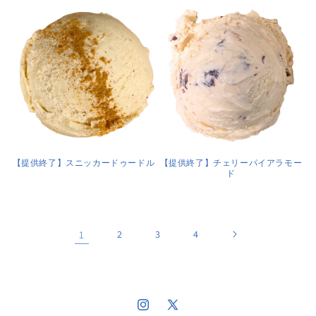
【提供終了】スニッカードゥードル
【提供終了】チェリーパイアラモー
ド
1
2
3
4
Instagram
X