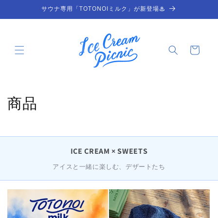
コンテ
サウナ専用「TOTONOIミルク」が新登場♨
ンツに
進む
カ
ー
ト
コ
商品
レ
ク
ICE CREAM × SWEETS
シ
アイスと一緒に楽しむ、デザートたち
ョ
ン
: